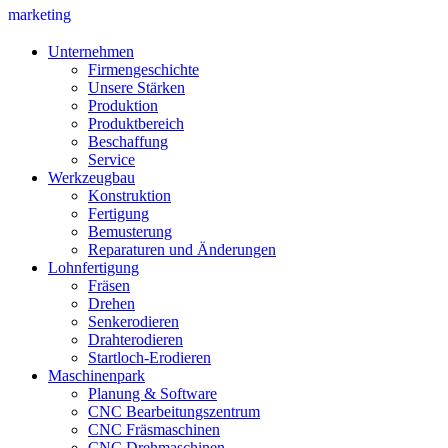
marketing
Unternehmen
Firmengeschichte
Unsere Stärken
Produktion
Produktbereich
Beschaffung
Service
Werkzeugbau
Konstruktion
Fertigung
Bemusterung
Reparaturen und Änderungen
Lohnfertigung
Fräsen
Drehen
Senkerodieren
Drahterodieren
Startloch-Erodieren
Maschinenpark
Planung & Software
CNC Bearbeitungszentrum
CNC Fräsmaschinen
CNC Drehmaschinen