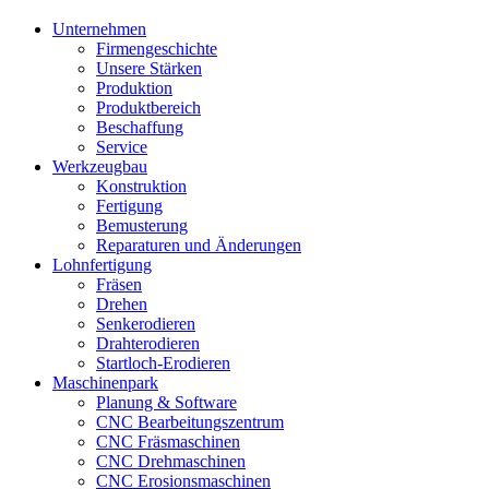
Unternehmen
Firmengeschichte
Unsere Stärken
Produktion
Produktbereich
Beschaffung
Service
Werkzeugbau
Konstruktion
Fertigung
Bemusterung
Reparaturen und Änderungen
Lohnfertigung
Fräsen
Drehen
Senkerodieren
Drahterodieren
Startloch-Erodieren
Maschinenpark
Planung & Software
CNC Bearbeitungszentrum
CNC Fräsmaschinen
CNC Drehmaschinen
CNC Erosionsmaschinen