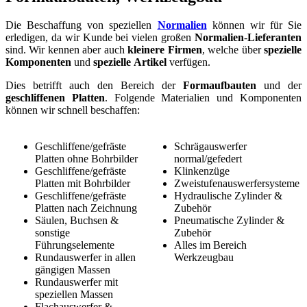
Die Beschaffung von speziellen
Normalien
können wir für Sie
erledigen, da wir Kunde bei vielen großen
Normalien
-
Lieferanten
sind. Wir kennen aber auch
kleinere
Firmen
, welche über
spezielle
Komponenten
und
spezielle
Artikel
verfügen.
Dies betrifft auch den Bereich der
Formaufbauten
und der
geschliffenen
Platten
. Folgende Materialien und Komponenten
können wir schnell beschaffen:
Geschliffene/gefräste
Schrägauswerfer
Platten ohne Bohrbilder
normal/gefedert
Geschliffene/gefräste
Klinkenzüge
Platten mit Bohrbilder
Zweistufenauswerfersysteme
Geschliffene/gefräste
Hydraulische Zylinder &
Platten nach Zeichnung
Zubehör
Säulen, Buchsen &
Pneumatische Zylinder &
sonstige
Zubehör
Führungselemente
Alles im Bereich
Rundauswerfer in allen
Werkzeugbau
gängigen Massen
Rundauswerfer mit
speziellen Massen
Flachauswerfer &