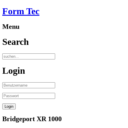
Form Tec
Menu
Search
Login
Bridgeport XR 1000