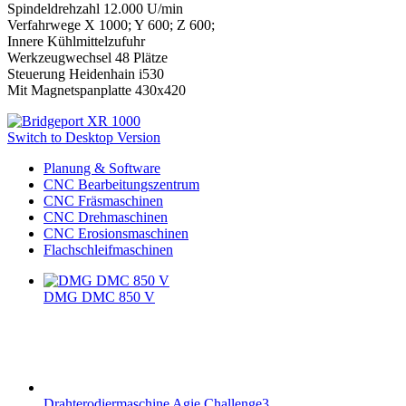
Spindeldrehzahl 12.000 U/min
Verfahrwege X 1000; Y 600; Z 600;
Innere Kühlmittelzufuhr
Werkzeugwechsel 48 Plätze
Steuerung Heidenhain i530
Mit Magnetspanplatte 430x420
Switch to Desktop Version
Planung & Software
CNC Bearbeitungszentrum
CNC Fräsmaschinen
CNC Drehmaschinen
CNC Erosionsmaschinen
Flachschleifmaschinen
DMG DMC 850 V
Drahterodiermaschine Agie Challenge3