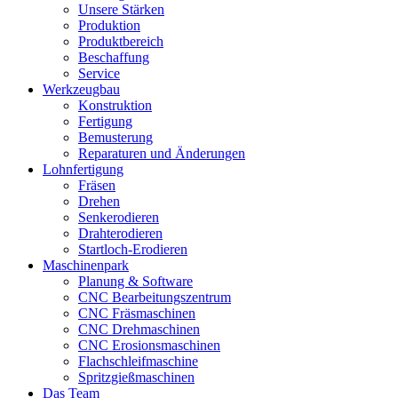
Unsere Stärken
Produktion
Produktbereich
Beschaffung
Service
Werkzeugbau
Konstruktion
Fertigung
Bemusterung
Reparaturen und Änderungen
Lohnfertigung
Fräsen
Drehen
Senkerodieren
Drahterodieren
Startloch-Erodieren
Maschinenpark
Planung & Software
CNC Bearbeitungszentrum
CNC Fräsmaschinen
CNC Drehmaschinen
CNC Erosionsmaschinen
Flachschleifmaschine
Spritzgießmaschinen
Das Team