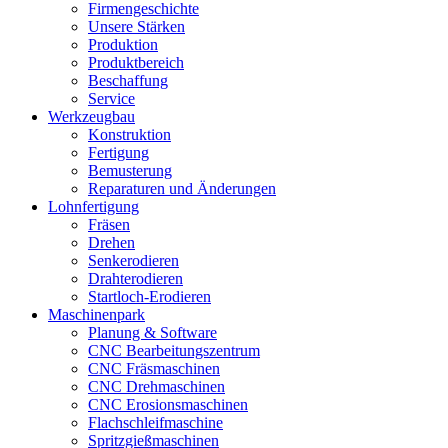
Firmengeschichte
Unsere Stärken
Produktion
Produktbereich
Beschaffung
Service
Werkzeugbau
Konstruktion
Fertigung
Bemusterung
Reparaturen und Änderungen
Lohnfertigung
Fräsen
Drehen
Senkerodieren
Drahterodieren
Startloch-Erodieren
Maschinenpark
Planung & Software
CNC Bearbeitungszentrum
CNC Fräsmaschinen
CNC Drehmaschinen
CNC Erosionsmaschinen
Flachschleifmaschine
Spritzgießmaschinen