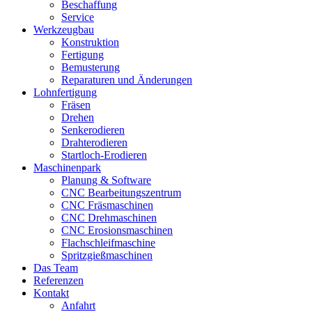
Beschaffung
Service
Werkzeugbau
Konstruktion
Fertigung
Bemusterung
Reparaturen und Änderungen
Lohnfertigung
Fräsen
Drehen
Senkerodieren
Drahterodieren
Startloch-Erodieren
Maschinenpark
Planung & Software
CNC Bearbeitungszentrum
CNC Fräsmaschinen
CNC Drehmaschinen
CNC Erosionsmaschinen
Flachschleifmaschine
Spritzgießmaschinen
Das Team
Referenzen
Kontakt
Anfahrt