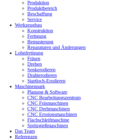
Produktion
Produktbereich
Beschaffung
Service
Werkzeugbau
Konstruktion
Fertigung
Bemusterung
Reparaturen und Änderungen
Lohnfertigung
Fräsen
Drehen
Senkerodieren
Drahterodieren
Startloch-Erodieren
Maschinenpark
Planung & Software
CNC Bearbeitungszentrum
CNC Fräsmaschinen
CNC Drehmaschinen
CNC Erosionsmaschinen
Flachschleifmaschine
Spritzgießmaschinen
Das Team
Referenzen