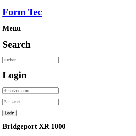
Form Tec
Menu
Search
Login
Bridgeport XR 1000