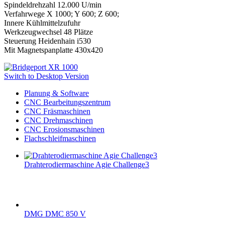
Spindeldrehzahl 12.000 U/min
Verfahrwege X 1000; Y 600; Z 600;
Innere Kühlmittelzufuhr
Werkzeugwechsel 48 Plätze
Steuerung Heidenhain i530
Mit Magnetspanplatte 430x420
Switch to Desktop Version
Planung & Software
CNC Bearbeitungszentrum
CNC Fräsmaschinen
CNC Drehmaschinen
CNC Erosionsmaschinen
Flachschleifmaschinen
Drahterodiermaschine Agie Challenge3
DMG DMC 850 V