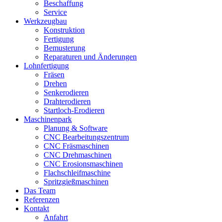
Beschaffung
Service
Werkzeugbau
Konstruktion
Fertigung
Bemusterung
Reparaturen und Änderungen
Lohnfertigung
Fräsen
Drehen
Senkerodieren
Drahterodieren
Startloch-Erodieren
Maschinenpark
Planung & Software
CNC Bearbeitungszentrum
CNC Fräsmaschinen
CNC Drehmaschinen
CNC Erosionsmaschinen
Flachschleifmaschine
Spritzgießmaschinen
Das Team
Referenzen
Kontakt
Anfahrt