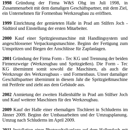
1998
Gründung der Firma W&S Ohg im Juli 1998, in
Zusammenarbeit mit dem damaligen Geschäftspartner, mit dem Ziel,
ein Unternehmen für Formenbau
Werkzeugbau
zu eröffnen.
1999
Einrichtung der gemieteten Halle in Prad am Stilfers Joch -
Südtirol und Einstellung der ersten Mitarbeiter.
2000
Kauf einer Spritzgiessmaschine mit Handlingsystem und
angeschlossener Verpackungsmaschine. Beginn der Fertigung zum
Umspritzen und Biegen der Anschlüsse für Zapfanlagen.
2001
Gründung der Firma Form - Tec KG und Trennung der beiden
Firmenzweige (Werkzeugbau und Spritzgießen). Die Form - Tec
KG übernimmt somit sowohl die Maschinen, als auch die
Werkzeuge des Werkzeugbaus - und Formenbaus. Unser damaliger
Geschäftspartner übernimmt in diesem Jahr die Spritzgießmaschine
mit Periferie und zieht aus dem Gebäude aus.
2002
Anmietung der zweiten Hallenhälfte in Prad am Stilfser Joch
und Kauf weiterer Maschinen für den Werkzeugbau.
2009
Kauf der Halle einer ehemaligen Tischlerei in Schluderns im
Jänner 2009. Beginn der Umbauarbeiten und der Umzugsplanung.
Umzug nach Schluderns im April 2009.
2011
Installation einer Photovoltaikanlage auf dem Hallendach mit