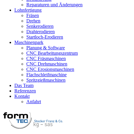
Reparaturen und Änderungen
Lohnfertigung
Fräsen
Drehen
Senkerodieren
Drahterodieren
Startloch-Erodieren
Maschinenpark
Planung & Software
CNC Bearbeitungszentrum
CNC Fräsmaschinen
CNC Drehmaschinen
CNC Erosionsmaschinen
Flachschleifmaschine
Spritzgießmaschinen
Das Team
Referenzen
Kontakt
Anfahrt