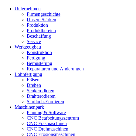
Unternehmen
Firmengeschichte
Unsere Stärken
Produktion
Produktbereich
Beschaffung
Service
Werkzeugbau
Konstruktion
Fertigung
Bemusterung
Reparaturen und Änderungen
Lohnfertigung
Fräsen
Drehen
Senkerodieren
Drahterodieren
Startloch-Erodieren
Maschinenpark
Planung & Software
CNC Bearbeitungszentrum
CNC Fräsmaschinen
CNC Drehmaschinen
CNC Erosionsmaschinen