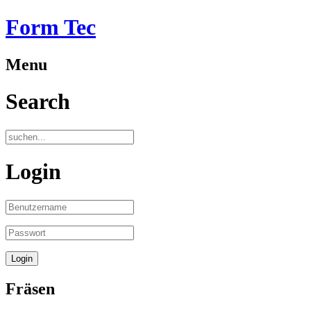
Form Tec
Menu
Search
Login
Fräsen