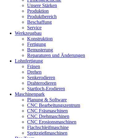
Unsere Stärken
Produktion
Produktbereich
Beschaffung
Service
Werkzeugbau
Konstruktion
Fertigung
Bemusterung
Reparaturen und Änderungen
Lohnfertigung
Fräsen
Drehen
Senkerodieren
Drahterodieren
Startloch-Erodieren
Maschinenpark
Planung & Software
CNC Bearbeitungszentrum
CNC Fräsmaschinen
CNC Drehmaschinen
CNC Erosionsmaschinen
Flachschleifmaschine
Spritzgießmaschinen