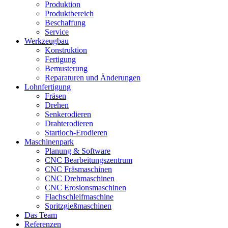
Produktion
Produktbereich
Beschaffung
Service
Werkzeugbau
Konstruktion
Fertigung
Bemusterung
Reparaturen und Änderungen
Lohnfertigung
Fräsen
Drehen
Senkerodieren
Drahterodieren
Startloch-Erodieren
Maschinenpark
Planung & Software
CNC Bearbeitungszentrum
CNC Fräsmaschinen
CNC Drehmaschinen
CNC Erosionsmaschinen
Flachschleifmaschine
Spritzgießmaschinen
Das Team
Referenzen