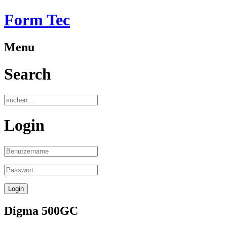
Form Tec
Menu
Search
Login
Digma 500GC