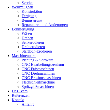
Service
Werkzeugbau
Konstruktion
Fertigung
Bemusterung
Reparaturen und Änderungen
Lohnfertigung
Fräsen
Drehen
Senkerodieren
Drahterodieren
Startloch-Erodieren
Maschinenpark
Planung & Software
CNC Bearbeitungszentrum
CNC Fräsmaschinen
CNC Drehmaschinen
CNC Erosionsmaschinen
Flachschleifmaschine
Spritzgießmaschinen
Das Team
Referenzen
Kontakt
Anfahrt