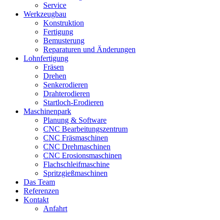
Service
Werkzeugbau
Konstruktion
Fertigung
Bemusterung
Reparaturen und Änderungen
Lohnfertigung
Fräsen
Drehen
Senkerodieren
Drahterodieren
Startloch-Erodieren
Maschinenpark
Planung & Software
CNC Bearbeitungszentrum
CNC Fräsmaschinen
CNC Drehmaschinen
CNC Erosionsmaschinen
Flachschleifmaschine
Spritzgießmaschinen
Das Team
Referenzen
Kontakt
Anfahrt