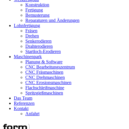
Konstruktion
Fertigung
Bemusterung
Reparaturen und Änderungen
Lohnfertigung
Fräsen
Drehen
Senkerodieren
Drahterodieren
Startloch-Erodieren
Maschinenpark
Planung & Software
CNC Bearbeitungszentrum
CNC Fräsmaschinen
CNC Drehmaschinen
CNC Erosionsmaschinen
Flachschleifmaschine
Spritzgießmaschinen
Das Team
Referenzen
Kontakt
Anfahrt