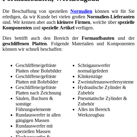
Die Beschaffung von speziellen
Normalien
können wir für Sie
erledigen, da wir Kunde bei vielen großen
Normalien
-
Lieferanten
sind. Wir kennen aber auch
kleinere
Firmen
, welche über
spezielle
Komponenten
und
spezielle
Artikel
verfügen.
Dies betrifft auch den Bereich der
Formaufbauten
und der
geschliffenen
Platten
. Folgende Materialien und Komponenten
können wir schnell beschaffen:
Geschliffene/gefräste
Schrägauswerfer
Platten ohne Bohrbilder
normal/gefedert
Geschliffene/gefräste
Klinkenzüge
Platten mit Bohrbilder
Zweistufenauswerfersysteme
Geschliffene/gefräste
Hydraulische Zylinder &
Platten nach Zeichnung
Zubehör
Säulen, Buchsen &
Pneumatische Zylinder &
sonstige
Zubehör
Führungselemente
Alles im Bereich
Rundauswerfer in allen
Werkzeugbau
gängigen Massen
Rundauswerfer mit
speziellen Massen
Flachauswerfer &