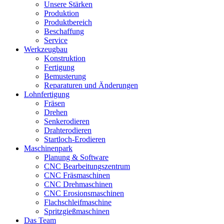
Unsere Stärken
Produktion
Produktbereich
Beschaffung
Service
Werkzeugbau
Konstruktion
Fertigung
Bemusterung
Reparaturen und Änderungen
Lohnfertigung
Fräsen
Drehen
Senkerodieren
Drahterodieren
Startloch-Erodieren
Maschinenpark
Planung & Software
CNC Bearbeitungszentrum
CNC Fräsmaschinen
CNC Drehmaschinen
CNC Erosionsmaschinen
Flachschleifmaschine
Spritzgießmaschinen
Das Team