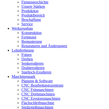
Firmengeschichte
Unsere Stärken
Produktion
Produktbereich
Beschaffung
Service
Werkzeugbau
Konstruktion
Fertigung
Bemusterung
Reparaturen und Änderungen
Lohnfertigung
Fräsen
Drehen
Senkerodieren
Drahterodieren
Startloch-Erodieren
Maschinenpark
Planung & Software
CNC Bearbeitungszentrum
CNC Fräsmaschinen
CNC Drehmaschinen
CNC Erosionsmaschinen
Flachschleifmaschine
Spritzgießmaschinen