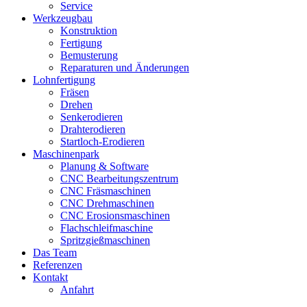
Service
Werkzeugbau
Konstruktion
Fertigung
Bemusterung
Reparaturen und Änderungen
Lohnfertigung
Fräsen
Drehen
Senkerodieren
Drahterodieren
Startloch-Erodieren
Maschinenpark
Planung & Software
CNC Bearbeitungszentrum
CNC Fräsmaschinen
CNC Drehmaschinen
CNC Erosionsmaschinen
Flachschleifmaschine
Spritzgießmaschinen
Das Team
Referenzen
Kontakt
Anfahrt