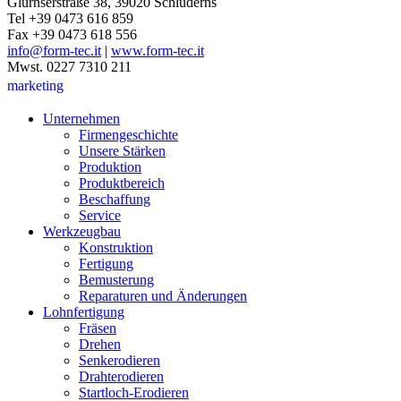
Glurnserstraße 38, 39020 Schluderns
Tel +39 0473 616 859
Fax +39 0473 618 556
info@form-tec.it
|
www.form-tec.it
Mwst. 0227 7310 211
marketing
Unternehmen
Firmengeschichte
Unsere Stärken
Produktion
Produktbereich
Beschaffung
Service
Werkzeugbau
Konstruktion
Fertigung
Bemusterung
Reparaturen und Änderungen
Lohnfertigung
Fräsen
Drehen
Senkerodieren
Drahterodieren
Startloch-Erodieren