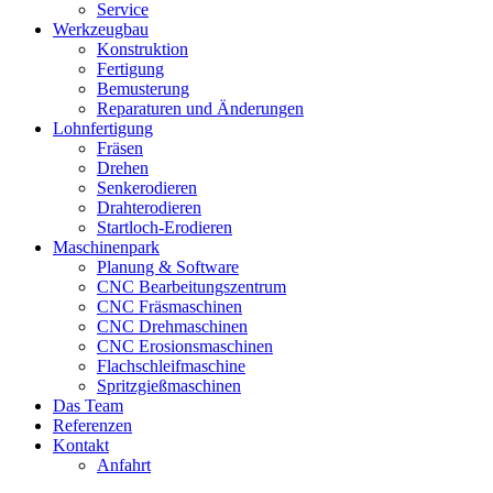
Service
Werkzeugbau
Konstruktion
Fertigung
Bemusterung
Reparaturen und Änderungen
Lohnfertigung
Fräsen
Drehen
Senkerodieren
Drahterodieren
Startloch-Erodieren
Maschinenpark
Planung & Software
CNC Bearbeitungszentrum
CNC Fräsmaschinen
CNC Drehmaschinen
CNC Erosionsmaschinen
Flachschleifmaschine
Spritzgießmaschinen
Das Team
Referenzen
Kontakt
Anfahrt