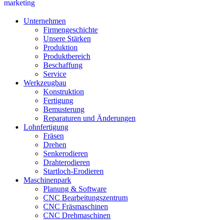
marketing
Unternehmen
Firmengeschichte
Unsere Stärken
Produktion
Produktbereich
Beschaffung
Service
Werkzeugbau
Konstruktion
Fertigung
Bemusterung
Reparaturen und Änderungen
Lohnfertigung
Fräsen
Drehen
Senkerodieren
Drahterodieren
Startloch-Erodieren
Maschinenpark
Planung & Software
CNC Bearbeitungszentrum
CNC Fräsmaschinen
CNC Drehmaschinen