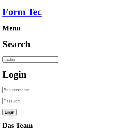
Form Tec
Menu
Search
Login
Das Team