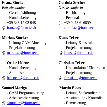
Franz Stocker
Cordula Stecher
Betriebsinhaber
Gesellschafterin
- Geschäftsführung
- Buchhaltung
- Kundenbetreuung
- Personal
+39 348 15 02 948
(
+39 0473 616859
@
franz.s@form-tec.it
cordula.s@form-tec.it
Markus Stocker
Klaus Telser
- Leitung CAM Abteilung
- Leitung Konstruktion
- Projektbetreuung
- Projektbetreuung
@
markus.s@form-tec.it
@
klaus.t@form-tec.it
Ortler Helene
Christian Telser
- Kundenbetreuung
- Konstruktion / Elektroden
- Administration
- Projektbetreuung
@
helene.o@form-tec.it
@
christian.t@form-tec.it
Samuel Marigo
Martin Blaas
- CAM Programmierung
- Leitung Senkerodieren
- Arbeitsvorbereitung
- Abstimmung / Kontrolle
@
samuel.m@form-tec.it
- Bemusterung