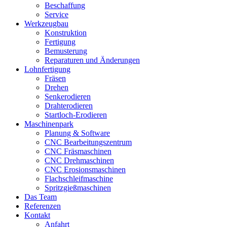
Beschaffung
Service
Werkzeugbau
Konstruktion
Fertigung
Bemusterung
Reparaturen und Änderungen
Lohnfertigung
Fräsen
Drehen
Senkerodieren
Drahterodieren
Startloch-Erodieren
Maschinenpark
Planung & Software
CNC Bearbeitungszentrum
CNC Fräsmaschinen
CNC Drehmaschinen
CNC Erosionsmaschinen
Flachschleifmaschine
Spritzgießmaschinen
Das Team
Referenzen
Kontakt
Anfahrt