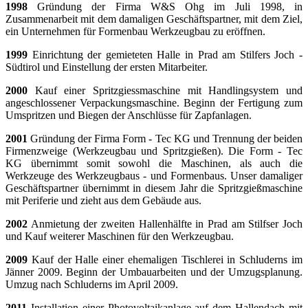
1998
Gründung der Firma W&S Ohg im Juli 1998, in
Zusammenarbeit mit dem damaligen Geschäftspartner, mit dem Ziel,
ein Unternehmen für Formenbau
Werkzeugbau
zu eröffnen.
1999
Einrichtung der gemieteten Halle in Prad am Stilfers Joch -
Südtirol und Einstellung der ersten Mitarbeiter.
2000
Kauf einer Spritzgiessmaschine mit Handlingsystem und
angeschlossener Verpackungsmaschine. Beginn der Fertigung zum
Umspritzen und Biegen der Anschlüsse für Zapfanlagen.
2001
Gründung der Firma Form - Tec KG und Trennung der beiden
Firmenzweige (Werkzeugbau und Spritzgießen). Die Form - Tec
KG übernimmt somit sowohl die Maschinen, als auch die
Werkzeuge des Werkzeugbaus - und Formenbaus. Unser damaliger
Geschäftspartner übernimmt in diesem Jahr die Spritzgießmaschine
mit Periferie und zieht aus dem Gebäude aus.
2002
Anmietung der zweiten Hallenhälfte in Prad am Stilfser Joch
und Kauf weiterer Maschinen für den Werkzeugbau.
2009
Kauf der Halle einer ehemaligen Tischlerei in Schluderns im
Jänner 2009. Beginn der Umbauarbeiten und der Umzugsplanung.
Umzug nach Schluderns im April 2009.
2011
Installation einer Photovoltaikanlage auf dem Hallendach mit