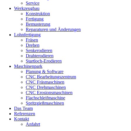
Service
Werkzeugbau
Konstruktion
Fertigung
Bemusterung
Reparaturen und Änderungen
Lohnfertigung
Fräsen
Drehen
Senkerodieren
Drahterodieren
Startloch-Erodieren
Maschinenpark
Planung & Software
CNC Bearbeitungszentrum
CNC Fräsmaschinen
CNC Drehmaschinen
CNC Erosionsmaschinen
Flachschleifmaschine
Spritzgießmaschinen
Das Team
Referenzen
Kontakt
Anfahrt