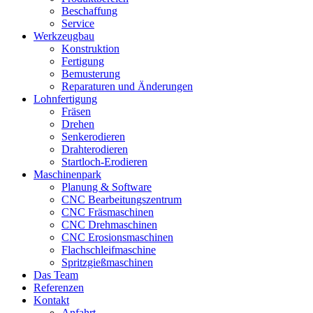
Beschaffung
Service
Werkzeugbau
Konstruktion
Fertigung
Bemusterung
Reparaturen und Änderungen
Lohnfertigung
Fräsen
Drehen
Senkerodieren
Drahterodieren
Startloch-Erodieren
Maschinenpark
Planung & Software
CNC Bearbeitungszentrum
CNC Fräsmaschinen
CNC Drehmaschinen
CNC Erosionsmaschinen
Flachschleifmaschine
Spritzgießmaschinen
Das Team
Referenzen
Kontakt
Anfahrt