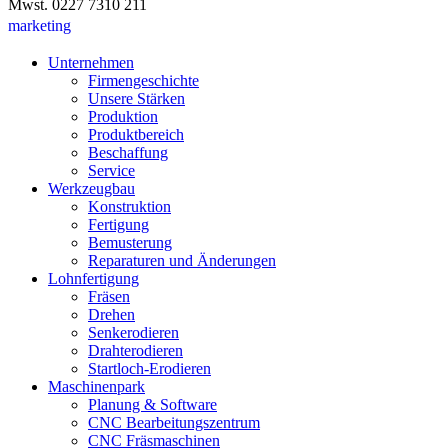
Mwst. 0227 7310 211
marketing
Unternehmen
Firmengeschichte
Unsere Stärken
Produktion
Produktbereich
Beschaffung
Service
Werkzeugbau
Konstruktion
Fertigung
Bemusterung
Reparaturen und Änderungen
Lohnfertigung
Fräsen
Drehen
Senkerodieren
Drahterodieren
Startloch-Erodieren
Maschinenpark
Planung & Software
CNC Bearbeitungszentrum
CNC Fräsmaschinen