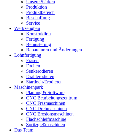
Unsere Stärken
Produktion
Produktbereich
Beschaffung
Service
Werkzeugbau
Konstruktion
Fertigung
Bemusterung
Reparaturen und Änderungen
Lohnfertigung
Fräsen
Drehen
Senkerodieren
Drahterodieren
Startloch-Erodieren
Maschinenpark
Planung & Software
CNC Bearbeitungszentrum
CNC Fräsmaschinen
CNC Drehmaschinen
CNC Erosionsmaschinen
Flachschleifmaschine
Spritzgießmaschinen
Das Team