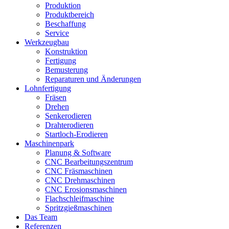
Produktion
Produktbereich
Beschaffung
Service
Werkzeugbau
Konstruktion
Fertigung
Bemusterung
Reparaturen und Änderungen
Lohnfertigung
Fräsen
Drehen
Senkerodieren
Drahterodieren
Startloch-Erodieren
Maschinenpark
Planung & Software
CNC Bearbeitungszentrum
CNC Fräsmaschinen
CNC Drehmaschinen
CNC Erosionsmaschinen
Flachschleifmaschine
Spritzgießmaschinen
Das Team
Referenzen