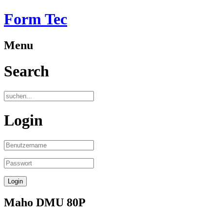
Form Tec
Menu
Search
Login
Maho DMU 80P