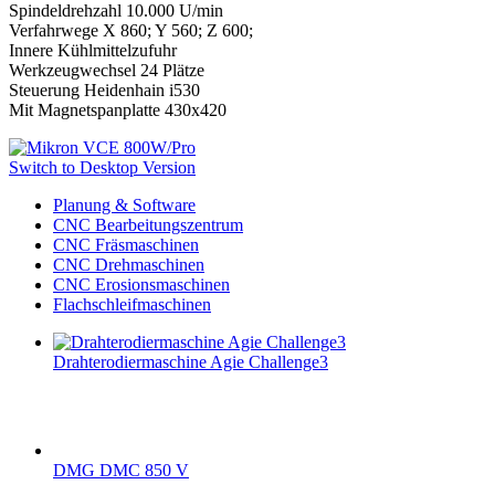
Spindeldrehzahl 10.000 U/min
Verfahrwege X 860; Y 560; Z 600;
Innere Kühlmittelzufuhr
Werkzeugwechsel 24 Plätze
Steuerung Heidenhain i530
Mit Magnetspanplatte 430x420
Switch to Desktop Version
Planung & Software
CNC Bearbeitungszentrum
CNC Fräsmaschinen
CNC Drehmaschinen
CNC Erosionsmaschinen
Flachschleifmaschinen
Drahterodiermaschine Agie Challenge3
DMG DMC 850 V