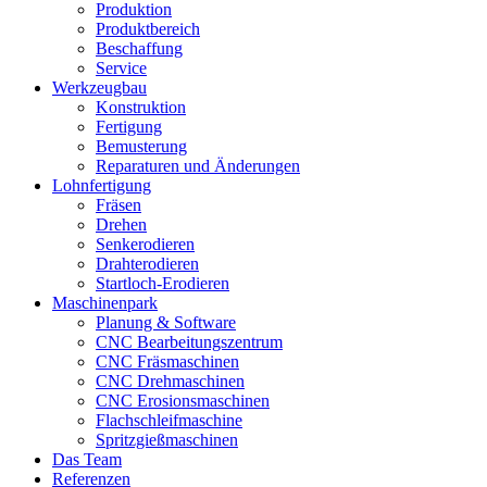
Produktion
Produktbereich
Beschaffung
Service
Werkzeugbau
Konstruktion
Fertigung
Bemusterung
Reparaturen und Änderungen
Lohnfertigung
Fräsen
Drehen
Senkerodieren
Drahterodieren
Startloch-Erodieren
Maschinenpark
Planung & Software
CNC Bearbeitungszentrum
CNC Fräsmaschinen
CNC Drehmaschinen
CNC Erosionsmaschinen
Flachschleifmaschine
Spritzgießmaschinen
Das Team
Referenzen