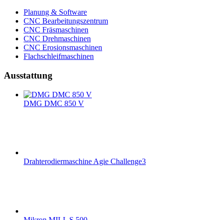
Planung & Software
CNC Bearbeitungszentrum
CNC Fräsmaschinen
CNC Drehmaschinen
CNC Erosionsmaschinen
Flachschleifmaschinen
Ausstattung
DMG DMC 850 V
Drahterodiermaschine Agie Challenge3
Mikron MILL S 500