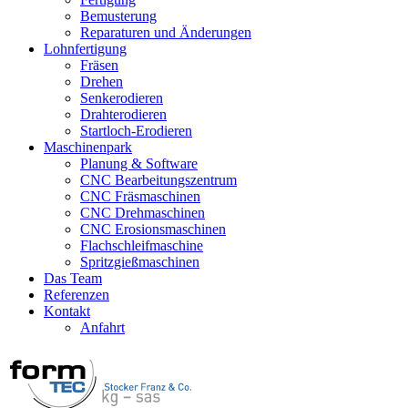
Bemusterung
Reparaturen und Änderungen
Lohnfertigung
Fräsen
Drehen
Senkerodieren
Drahterodieren
Startloch-Erodieren
Maschinenpark
Planung & Software
CNC Bearbeitungszentrum
CNC Fräsmaschinen
CNC Drehmaschinen
CNC Erosionsmaschinen
Flachschleifmaschine
Spritzgießmaschinen
Das Team
Referenzen
Kontakt
Anfahrt