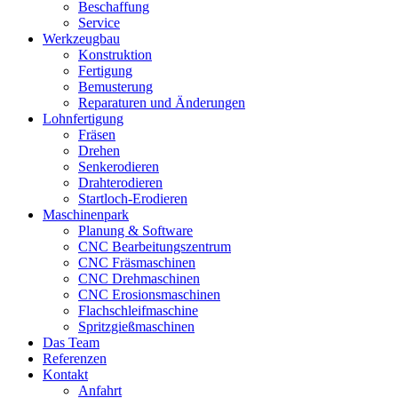
Beschaffung
Service
Werkzeugbau
Konstruktion
Fertigung
Bemusterung
Reparaturen und Änderungen
Lohnfertigung
Fräsen
Drehen
Senkerodieren
Drahterodieren
Startloch-Erodieren
Maschinenpark
Planung & Software
CNC Bearbeitungszentrum
CNC Fräsmaschinen
CNC Drehmaschinen
CNC Erosionsmaschinen
Flachschleifmaschine
Spritzgießmaschinen
Das Team
Referenzen
Kontakt
Anfahrt