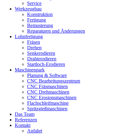
Service
Werkzeugbau
Konstruktion
Fertigung
Bemusterung
Reparaturen und Änderungen
Lohnfertigung
Fräsen
Drehen
Senkerodieren
Drahterodieren
Startloch-Erodieren
Maschinenpark
Planung & Software
CNC Bearbeitungszentrum
CNC Fräsmaschinen
CNC Drehmaschinen
CNC Erosionsmaschinen
Flachschleifmaschine
Spritzgießmaschinen
Das Team
Referenzen
Kontakt
Anfahrt