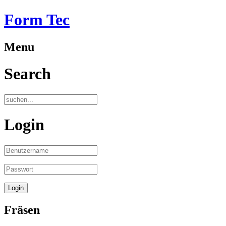
Form Tec
Menu
Search
Login
Fräsen