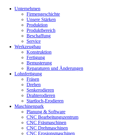
Unternehmen
Firmengeschichte
Unsere Stärken
Produktion
Produktbereich
Beschaffung
Service
Werkzeugbau
Konstruktion
Fertigung
Bemusterung
Reparaturen und Änderungen
Lohnfertigung
Fräsen
Drehen
Senkerodieren
Drahterodieren
Startloch-Erodieren
Maschinenpark
Planung & Software
CNC Bearbeitungszentrum
CNC Fräsmaschinen
CNC Drehmaschinen
CNC Erosionsmaschinen