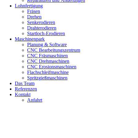
Reparaturen und Änderungen
Lohnfertigung
Fräsen
Drehen
Senkerodieren
Drahterodieren
Startloch-Erodieren
Maschinenpark
Planung & Software
CNC Bearbeitungszentrum
CNC Fräsmaschinen
CNC Drehmaschinen
CNC Erosionsmaschinen
Flachschleifmaschine
Spritzgießmaschinen
Das Team
Referenzen
Kontakt
Anfahrt