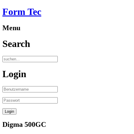
Form Tec
Menu
Search
Login
Digma 500GC