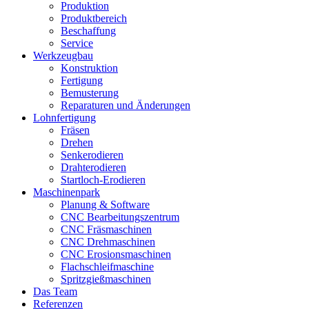
Produktion
Produktbereich
Beschaffung
Service
Werkzeugbau
Konstruktion
Fertigung
Bemusterung
Reparaturen und Änderungen
Lohnfertigung
Fräsen
Drehen
Senkerodieren
Drahterodieren
Startloch-Erodieren
Maschinenpark
Planung & Software
CNC Bearbeitungszentrum
CNC Fräsmaschinen
CNC Drehmaschinen
CNC Erosionsmaschinen
Flachschleifmaschine
Spritzgießmaschinen
Das Team
Referenzen