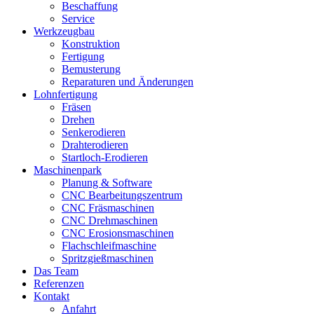
Beschaffung
Service
Werkzeugbau
Konstruktion
Fertigung
Bemusterung
Reparaturen und Änderungen
Lohnfertigung
Fräsen
Drehen
Senkerodieren
Drahterodieren
Startloch-Erodieren
Maschinenpark
Planung & Software
CNC Bearbeitungszentrum
CNC Fräsmaschinen
CNC Drehmaschinen
CNC Erosionsmaschinen
Flachschleifmaschine
Spritzgießmaschinen
Das Team
Referenzen
Kontakt
Anfahrt