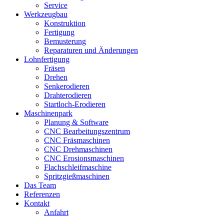
Service
Werkzeugbau
Konstruktion
Fertigung
Bemusterung
Reparaturen und Änderungen
Lohnfertigung
Fräsen
Drehen
Senkerodieren
Drahterodieren
Startloch-Erodieren
Maschinenpark
Planung & Software
CNC Bearbeitungszentrum
CNC Fräsmaschinen
CNC Drehmaschinen
CNC Erosionsmaschinen
Flachschleifmaschine
Spritzgießmaschinen
Das Team
Referenzen
Kontakt
Anfahrt