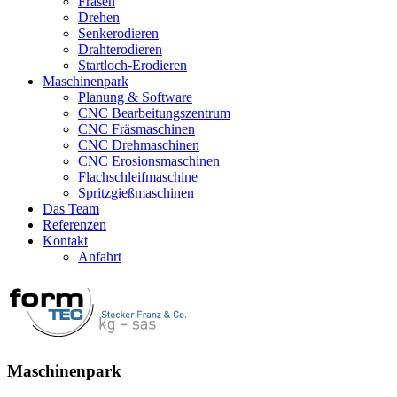
Fräsen
Drehen
Senkerodieren
Drahterodieren
Startloch-Erodieren
Maschinenpark
Planung & Software
CNC Bearbeitungszentrum
CNC Fräsmaschinen
CNC Drehmaschinen
CNC Erosionsmaschinen
Flachschleifmaschine
Spritzgießmaschinen
Das Team
Referenzen
Kontakt
Anfahrt
Maschinenpark