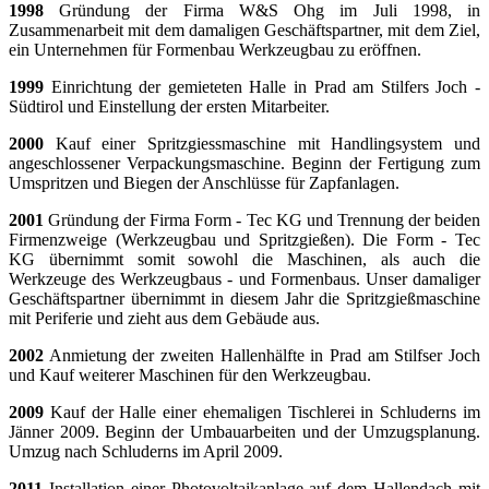
1998
Gründung der Firma W&S Ohg im Juli 1998, in
Zusammenarbeit mit dem damaligen Geschäftspartner, mit dem Ziel,
ein Unternehmen für Formenbau
Werkzeugbau
zu eröffnen.
1999
Einrichtung der gemieteten Halle in Prad am Stilfers Joch -
Südtirol und Einstellung der ersten Mitarbeiter.
2000
Kauf einer Spritzgiessmaschine mit Handlingsystem und
angeschlossener Verpackungsmaschine. Beginn der Fertigung zum
Umspritzen und Biegen der Anschlüsse für Zapfanlagen.
2001
Gründung der Firma Form - Tec KG und Trennung der beiden
Firmenzweige (Werkzeugbau und Spritzgießen). Die Form - Tec
KG übernimmt somit sowohl die Maschinen, als auch die
Werkzeuge des Werkzeugbaus - und Formenbaus. Unser damaliger
Geschäftspartner übernimmt in diesem Jahr die Spritzgießmaschine
mit Periferie und zieht aus dem Gebäude aus.
2002
Anmietung der zweiten Hallenhälfte in Prad am Stilfser Joch
und Kauf weiterer Maschinen für den Werkzeugbau.
2009
Kauf der Halle einer ehemaligen Tischlerei in Schluderns im
Jänner 2009. Beginn der Umbauarbeiten und der Umzugsplanung.
Umzug nach Schluderns im April 2009.
2011
Installation einer Photovoltaikanlage auf dem Hallendach mit