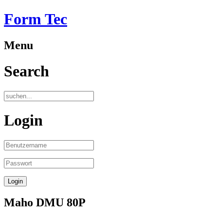
Form Tec
Menu
Search
Login
Maho DMU 80P