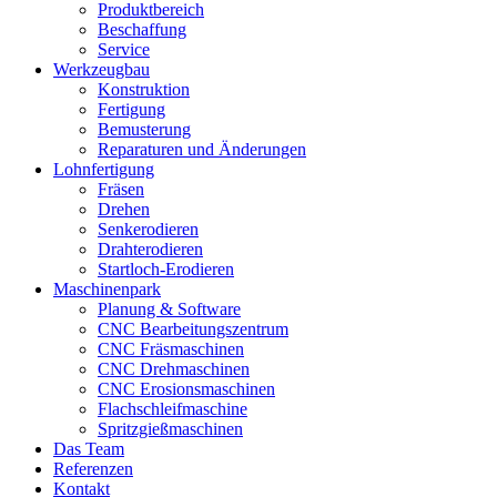
Produktbereich
Beschaffung
Service
Werkzeugbau
Konstruktion
Fertigung
Bemusterung
Reparaturen und Änderungen
Lohnfertigung
Fräsen
Drehen
Senkerodieren
Drahterodieren
Startloch-Erodieren
Maschinenpark
Planung & Software
CNC Bearbeitungszentrum
CNC Fräsmaschinen
CNC Drehmaschinen
CNC Erosionsmaschinen
Flachschleifmaschine
Spritzgießmaschinen
Das Team
Referenzen
Kontakt