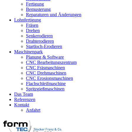
Fertigung
Bemusterung
Reparaturen und Änderungen
Lohnfertigung
Fräsen
Drehen
Senkerodieren
Drahterodieren
Startloch-Erodieren
Maschinenpark
Planung & Software
CNC Bearbeitungszentrum
CNC Fräsmaschinen
CNC Drehmaschinen
CNC Erosionsmaschinen
Flachschleifmaschine
Spritzgießmaschinen
Das Team
Referenzen
Kontakt
Anfahrt