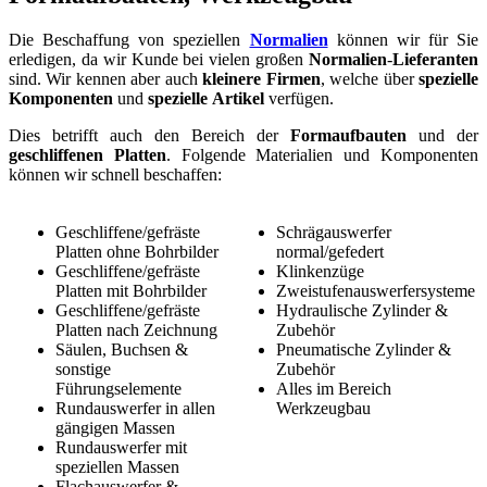
Die Beschaffung von speziellen
Normalien
können wir für Sie
erledigen, da wir Kunde bei vielen großen
Normalien
-
Lieferanten
sind. Wir kennen aber auch
kleinere
Firmen
, welche über
spezielle
Komponenten
und
spezielle
Artikel
verfügen.
Dies betrifft auch den Bereich der
Formaufbauten
und der
geschliffenen
Platten
. Folgende Materialien und Komponenten
können wir schnell beschaffen:
Geschliffene/gefräste
Schrägauswerfer
Platten ohne Bohrbilder
normal/gefedert
Geschliffene/gefräste
Klinkenzüge
Platten mit Bohrbilder
Zweistufenauswerfersysteme
Geschliffene/gefräste
Hydraulische Zylinder &
Platten nach Zeichnung
Zubehör
Säulen, Buchsen &
Pneumatische Zylinder &
sonstige
Zubehör
Führungselemente
Alles im Bereich
Rundauswerfer in allen
Werkzeugbau
gängigen Massen
Rundauswerfer mit
speziellen Massen
Flachauswerfer &