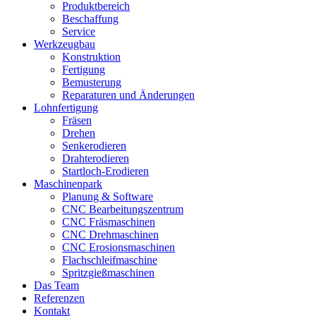
Produktbereich
Beschaffung
Service
Werkzeugbau
Konstruktion
Fertigung
Bemusterung
Reparaturen und Änderungen
Lohnfertigung
Fräsen
Drehen
Senkerodieren
Drahterodieren
Startloch-Erodieren
Maschinenpark
Planung & Software
CNC Bearbeitungszentrum
CNC Fräsmaschinen
CNC Drehmaschinen
CNC Erosionsmaschinen
Flachschleifmaschine
Spritzgießmaschinen
Das Team
Referenzen
Kontakt