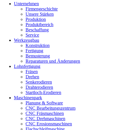
Unternehmen
Firmengeschichte
Unsere Stärken
Produktion
Produktbereich
Beschaffung
Service
Werkzeugbau
Konstruktion
Fertigung
Bemusterung
Reparaturen und Änderungen
Lohnfertigung
Fräsen
Drehen
Senkerodieren
Drahterodieren
Startloch-Erodieren
Maschinenpark
Planung & Software
CNC Bearbeitungszentrum
CNC Fräsmaschinen
CNC Drehmaschinen
CNC Erosionsmaschinen
Flachschleifmaschine