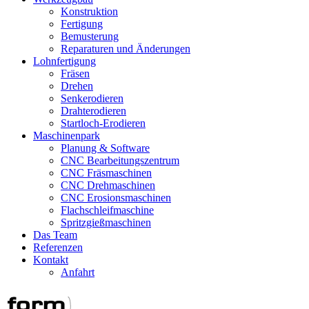
Konstruktion
Fertigung
Bemusterung
Reparaturen und Änderungen
Lohnfertigung
Fräsen
Drehen
Senkerodieren
Drahterodieren
Startloch-Erodieren
Maschinenpark
Planung & Software
CNC Bearbeitungszentrum
CNC Fräsmaschinen
CNC Drehmaschinen
CNC Erosionsmaschinen
Flachschleifmaschine
Spritzgießmaschinen
Das Team
Referenzen
Kontakt
Anfahrt