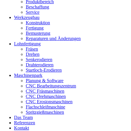
Produktbereich
Beschaffung
Service
Werkzeugbau
Konstruktion
Fertigung
Bemusterung
Reparaturen und Änderungen
Lohnfertigung
Fräsen
Drehen
Senkerodieren
Drahterodieren
Startloch-Erodieren
Maschinenpark
Planung & Software
CNC Bearbeitungszentrum
CNC Fräsmaschinen
CNC Drehmaschinen
CNC Erosionsmaschinen
Flachschleifmaschine
Spritzgießmaschinen
Das Team
Referenzen
Kontakt