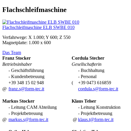
Flachschleifmaschine
Flachschleifmaschine ELB SWBE 010
Verfahrwege: X 1.000; Y 600; Z 550
Magnetplatte: 1.000 x 600
Das Team
Franz Stocker
Cordula Stecher
Betriebsinhaber
Gesellschafterin
- Geschäftsführung
- Buchhaltung
- Kundenbetreuung
- Personal
+39 348 15 02 948
(
+39 0473 616859
@
franz.s@form-tec.it
cordula.s@form-tec.it
Markus Stocker
Klaus Telser
- Leitung CAM Abteilung
- Leitung Konstruktion
- Projektbetreuung
- Projektbetreuung
@
markus.s@form-tec.it
@
klaus.t@form-tec.it