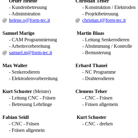
Ortler Helene
Christian Telser
- Kundenbetreuung
- Konstruktion / Elektroden
- Administration
- Projektbetreuung
@
helene.o@form-tec.it
@
christian.t@form-tec.it
Samuel Marigo
Martin Blaas
- CAM Programmierung
- Leitung Senkerodieren
- Arbeitsvorbereitung
- Abstimmung / Kontrolle
@
samuel.m@form-tec.it
- Bemusterung
Max Walter
Erhard Thanei
- Senkerodieren
- NC Programme
- Elektrodenvorbereitung
- Drahterodieren
Kurt Schuster
(Meister)
Clemens Telser
- Leitung CNC - Fräsen
- CNC - Fräsen
- Betreuung Lehrlinge
- Fräsen allgemein
Fabian Seidl
Kurt Schuster
- CNC - Fräsen
- CNC - drehen
- Fräsen allgemein